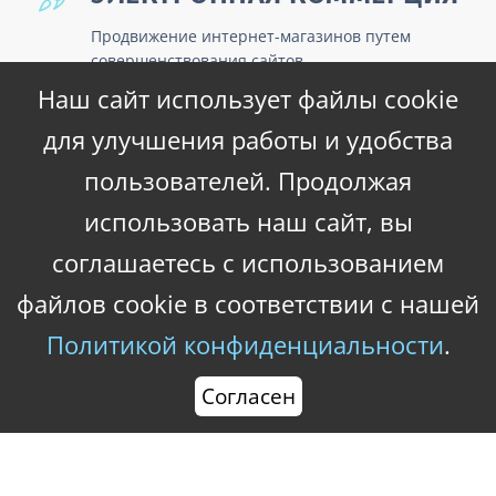
Продвижение интернет-магазинов путем
совершенствования сайтов.
Наш сайт использует файлы cookie
для улучшения работы и удобства
DIGITAL СТРАТЕГИЯ
пользователей. Продолжая
Контент-план в нашем деле определяет успех,
использовать наш сайт, вы
поэтому его создают только профессиональные
копирайтеры!
соглашаетесь с использованием
файлов cookie в соответствии с нашей
АВТОМАТИЗАЦИЯ
Политикой конфиденциальности
.
МАРКЕТИНГА
Согласен
Повышаем охват целевой аудитории наиболее
подходящими для вашей ниши средствами.