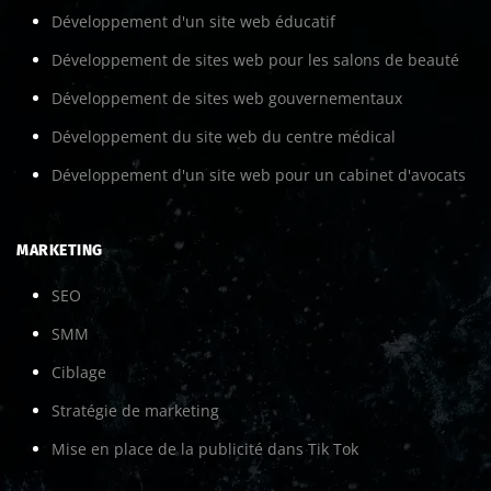
des services.
Développement d'un site web éducatif
Une catégorisation des services. Une page distincte
Développement de sites web pour les salons de beauté
pour chaque service permet aux clients de trouver
et de traiter les informations rapidement.
Développement de sites web gouvernementaux
Des images optimisées. Elles fournissent les
Développement du site web du centre médical
informations nécessaires et aident les clients à
prendre des décisions éclairées.
Développement d'un site web pour un cabinet d'avocats
Un style uniforme. Un design réfléchi et harmonieux
améliore l’image et la réputation de l’établissement.
MARKETING
En outre,
permet à
la création clé en main d’un site web médical
chaque visiteur de réserver un service ou de planifier une
SEO
consultation.
SMM
CRÉATION D’UN SITE POUR
Ciblage
Stratégie de marketing
UN CENTRE MÉDICAL :
Mise en place de la publicité dans Tik Tok
STRUCTURE