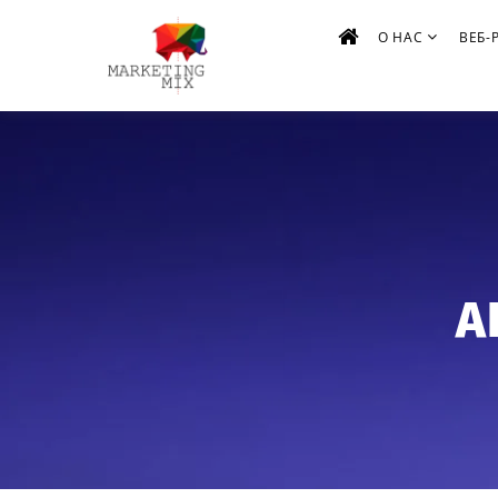
О НАС
ВЕБ-
А