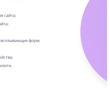
я сайта;
айта;
и всплывающих форм;
ойства;
илити.